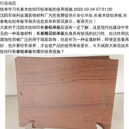
行业动态
快来学习长春木纹转印铝单板的保养措施
2022-02-04 07:51:00
沈阳市保利金属装饰材料厂为您免费提供
长春铝单板
,长春木纹铝单板,长
春氧化铝单板等相关信息发布和资讯展示，敬请关注！
大家对于沈阳木纹转印
长春铝单板
应该有一定了解，这是现代化建设中常
见的一种装修材料，
长春雕花铝单板
自身具有较强的抗污性、自洁性和抗
腐蚀性而被广泛的用于墙面装饰，但是作为一种金属材料，即便是质量再
好，也许要经常保养，才会使产品的使用寿命更长，今天就跟大家说说木
纹转印
长春铝单板
有哪些保养措施？