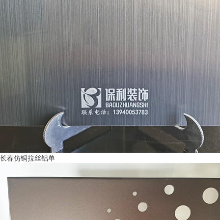
长春仿铜拉丝铝单