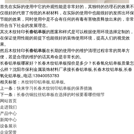
首先在实际的使用中它的外观性能是非常好的，其独特的仿理石的效果不
仅很好的代替了传统的木材材料，在实际的使用中也能很好的发挥出环保
节能的效果，同时使用中是不会有任何的有毒有害物质释放出来的，非常
符合当下社会的发展理念。
其次木纹转印
长春铝单板
的图案和样式是可以根据使用环境选择定制的，
在保证使用性能的前提下也能很好的装饰使用环境，提高人们的视觉效
果。
然后木纹转印
长春铝单板
在长期的使用中的维护清理过程非常的简单方
便，若是合理的维护的话其寿命是非常长的。
长春铝单板哪家好？长春木纹铝单板报价是多少？长春氧化铝单板质量怎
么样？沈阳市保利金属装饰材料厂承接长春铝单板,长春木纹铝单板,长春
氧化铝单板,,电话:13940053783
相关标签：
木纹转印铝单板
,
铝单板
,
上一条：
快来学习长春木纹转印铝单板的保养措施
下一条：
长春仿铜拉丝铝单板在选择的时候要看哪些细节
网站首页
走进我们
产品中心
新闻中心
设备展示
企业荣誉