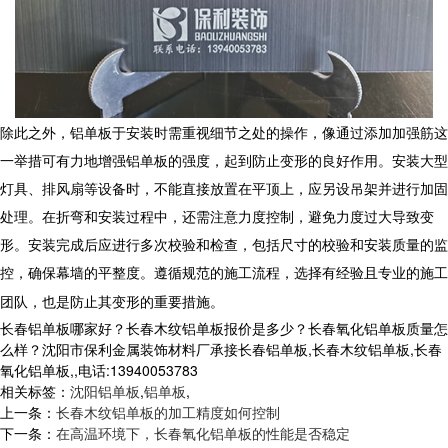
除此之外，
铝单板
于安装时需重视细节之处的操作，像通过添加加强筋这
一举措可有力地增强铝单板的强度，起到防止变形的良好作用。安装大型
灯具、排风扇等设备时，不能直接放置在平顶上，应另设吊架并进行加固
处理。在折弯和安装过程中，还需注意力度控制，避免力度过大导致变
形。安装完成后应进行多次校验和检查，包括尺寸的校验和安装质量的监
控，确保幕墙的平整度。遵循规范的施工流程，选择有经验且专业的施工
团队，也是防止其变形的重要措施。
长春铝单板哪家好？长春木纹铝单板报价是多少？长春氧化铝单板质量怎
么样？沈阳市保利金属装饰材料厂承接长春铝单板,长春木纹铝单板,长春
氧化铝单板,,电话:13940053783
相关标签：
沈阳铝单板
,
铝单板
,
上一条：
长春木纹铝单板的加工精度如何控制
下一条：
在高温环境下，长春氧化铝单板的性能是否稳定