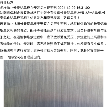
行业动态
怎样防止长春铝单板在安装后出现变形
2024-12-09 16:31:00
沈阳市保利金属装饰材料厂为您免费提供
长春铝单板
,长春木纹铝单板,长
春氧化铝单板等相关信息发布和资讯展示，敬请关注！
若要防止
沈阳
长春铝单板
于安装之后产生变形，就得确保购置的
长春铝单
板
及其相关的骨架、配件等都能达到产品质量要求，且自身没有弯曲与变
形之处。在运输和堆放过程中，应平放以避免受压，并注意防止高温和有
害物质的侵蚀。安装时，需严格按照施工规范进行，如发现有尺寸偏差，
应先调整再进行安装，避免强行插入导致变形。同时，龙骨的安装需平
整，间距控制在合理范围内。