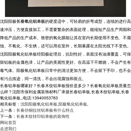
沈阳阳极
长春氧化铝单板
的硬度适中，可轻易的折弯成型，连续的进行高
速冲压，方便直接加工，不需要繁杂的表面处理，能缩短产品生产周期和
降低产品的生产成本。致密的氧化膜能让其在室内长期使用不变色、不腐
蚀、不氧化、不生锈，还可以用在室外，长期暴露在太阳光线下不变色。
沈阳阳极氧化铝单板经阳极处理后，抗刮性好，表面没有油漆覆盖，可保
留铝板的金属色泽，让产品的美观性更好。在高温下不燃烧，不会产生有
毒气体。阳极氧化铝单板日常中的清洁更加方便，不会留下手印，也不会
有污点痕迹，同一清洗，不会出现腐蚀和斑点。
长春铝单板哪家好？长春木纹铝单板报价是多少？长春氧化铝单板质量怎
么样？沈阳市保利金属装饰材料厂承接长春铝单板,长春木纹铝单板,长春
氧化铝单板,,电话:13940053783
相关标签：
沈阳阳极氧化铝单板
,
阳极氧化铝单板
,
上一条：
长春仿铜拉丝铝单板有什么特点
下一条：
长春木纹转印铝单板的装饰性
网站首页
走进我们