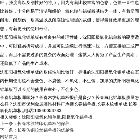
轻，强度高以及刚性好的特点，因为有着比较丰富的色彩，色差一直性也
比较好，十分的易于清洁和维护，氧化膜与铝板板基结为一体，有着坚固
耐用、耐划伤、耐高温以及耐腐蚀性能强的忒但，使得装修效果更加的理
想，有着更长的使用寿命。
沈阳阳极氧化铝单板有着良好的处理性能，沈阳阳极氧化铝单板的硬度适
中，可以轻易折弯成型，并且可以连续进行高速冲压，方便直接加工成产
品，而且不需要过多的复杂的表面处理，这就大大剪短了产品生产周期，
还降低了产品的生产成本。
沈阳阳极氧化铝单板的耐候性能比较好，标准的沈阳阳极氧化铝单板在室
内长期使用也不会变色、不腐蚀、不氧化、不生锈，加厚的沈阳阳极氧化
铝单板可以长期的使用在室外，不会变色。
长春铝单板哪家好？长春木纹铝单板报价是多少？长春氧化铝单板质量怎
么样？沈阳市保利金属装饰材料厂承接长春铝单板,长春木纹铝单板,长春
氧化铝单板,,电话:13940053783
相关标签：
沈阳阳极氧化铝单板
,
阳极氧化铝单板
,
上一条：
长春木纹转印铝单板的保养
下一条：
长春仿铜拉丝铝单板的优越性
网站首页