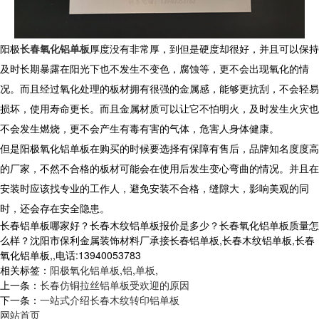
阳极
长春氧化铝单板
厚度没有非常厚，到但是硬度却很好，并且可以保持
及时长期暴露在阳光下也不发生不变色，腐蚀等，更不会出现氧化的情
况。而且经过氧化处理的板材拥有很强的金属感，能够更抗刮，不会轻易
损坏，使用寿命更长。而且金属材质可以让它不怕明火，及时发生火灾也
不会发生燃烧，更不会产生有毒有害的气体，危害人身体健康。
但是阳极氧化铝单板在购买的时候要选择有保障有售后，品牌知名度度高
的厂家，不然不合格的板材可能会在使用后发生变心弯曲的情况。并且在
安装时应该找专业的工作人，避免安装不合格，缝隙大，影响美观的同
时，还会存在安全隐患。
长春铝单板哪家好？长春木纹铝单板报价是多少？长春氧化铝单板质量怎
么样？沈阳市保利金属装饰材料厂承接长春铝单板,长春木纹铝单板,长春
氧化铝单板,,电话:13940053783
相关标签：
阳极氧化铝单板
,
铝
,
单板
,
上一条：
长春仿铜拉丝铝单板受欢迎的原因
下一条：
一站式介绍长春木纹转印铝单板
网站首页