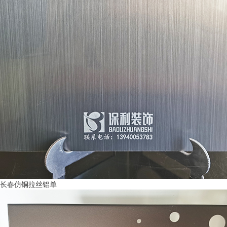
长春仿铜拉丝铝单