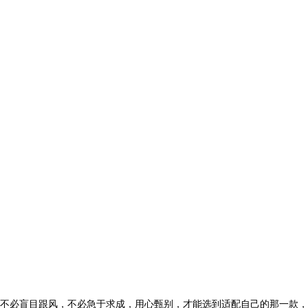
不必盲目跟风，不必急于求成，用心甄别，才能选到适配自己的那一款，