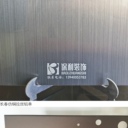
长春仿铜拉丝铝单