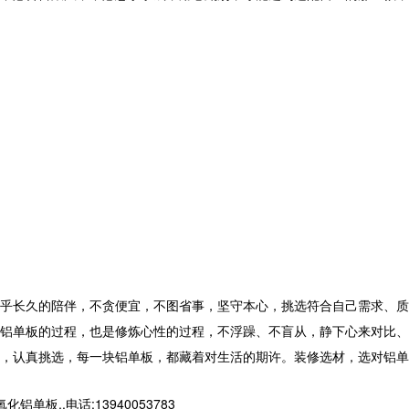
关乎长久的陪伴，不贪便宜，不图省事，坚守本心，挑选符合自己需求、质
铝单板
的过程，也是修炼心性的过程，不浮躁、不盲从，静下心来对比、
，认真挑选，每一块铝单板，都藏着对生活的期许。装修选材，选对铝单
,,电话:13940053783