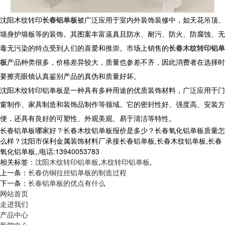
沈阳木纹转印
长春铝单板
被广泛应用于室内外装饰装修中，如天花吊顶、
墙身护墙板等的装饰。其图案丰富逼真且防水、耐污、防火、防腐蚀、无
毒无污染的特点受到人们的喜爱和推崇。市场上销售的
长春木纹转印铝单
板
产品种类很多，价格差异较大，质量也参差不齐，因此消费者在选择时
要擦亮眼镜认真鉴别产品的真伪和质量好坏。
沈阳木纹转印铝单板是一种具有多种用途的优质装饰材料，广泛应用于门
窗制作、家具制造和装饰品制作等领域。它的密封性好、强度高、安装方
便，还具有良好的可塑性、外观美观、易于清洁等特性。
长春铝单板哪家好？长春木纹铝单板报价是多少？长春氧化铝单板质量怎
么样？沈阳市保利金属装饰材料厂承接长春铝单板,长春木纹铝单板,长春
氧化铝单板,,电话:13940053783
相关标签：
沈阳木纹转印铝单板
,
木纹转印铝单板
,
上一条：
长春仿铜拉丝铝单板的制造过程
下一条：
长春铝单板的优点有什么
网站首页
走进我们
产品中心