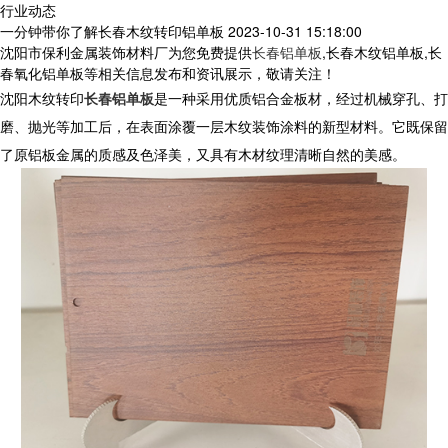
行业动态
一分钟带你了解长春木纹转印铝单板
2023-10-31 15:18:00
沈阳市保利金属装饰材料厂为您免费提供
长春铝单板
,长春木纹铝单板,长
春氧化铝单板等相关信息发布和资讯展示，敬请关注！
沈阳木纹转印
长春铝单板
是一种采用优质铝合金板材，经过机械穿孔、打
磨、抛光等加工后，在表面涂覆一层木纹装饰涂料的新型材料。它既保留
了原铝板金属的质感及色泽美，又具有木材纹理清晰自然的美感。