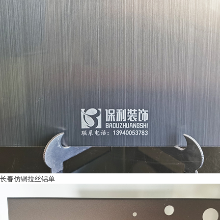
长春仿铜拉丝铝单