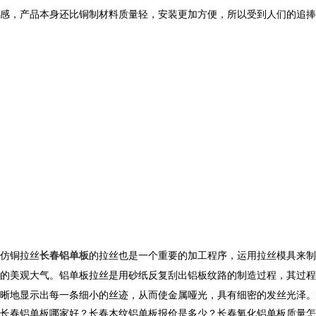
感，产品本身还比铜制材料质量轻，安装更加方便，所以受到人们的追捧
仿铜拉丝
长春铝单板
的拉丝也是一个重要的加工程序，运用拉丝模具来制
的美观大气。
铝单板拉丝是用砂纸反复刮出铝板纹路的制造过程，其过
晰地显示出每一条细小的丝迹，从而使金属哑光，具有细密的发丝光泽。
长春铝单板哪家好？长春木纹铝单板报价是多少？长春氧化铝单板质量怎么样？