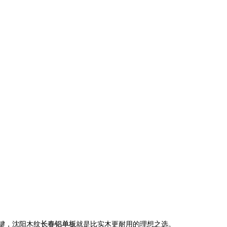
键，
沈阳木纹
长春铝单板
就是比实木更耐用的理想之选。