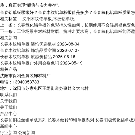
质，真正实现“颜值与实力并存”。
长春铝单板哪家好？长春木纹铝单板报价是多少？长春氧化铝单板质量怎么样？
相关标签：
沈阳木纹铝单板
,
木纹铝单板
,
上一条：
长春氧化铝单板的色彩持久性如何，长期使用不会轻易褪色变色
下一条：
工业场景中对板材耐磨、抗冲击要求高，长春氧化铝单板能否适
相关新闻
长春木纹铝单板 装饰优选板材
2026-08-04
长春木纹铝单板 饰筑品质空间
2026-07-07
长春木纹铝单板 质感筑精品
2026-06-16
长春木纹铝单板户外用会褪色吗
2026-05-19
相关产品
沈阳市保利金属装饰材料厂
电话：13940053783
地址：沈阳市苏家屯区王纲街道办事处金大台村
联系我们
关于我们
关于我们
产品中心
长春仿铜拉丝铝单板系列
长春木纹转印铝单板系列
长春阳极氧化铝单板
新闻中心
行业新闻
公司新闻