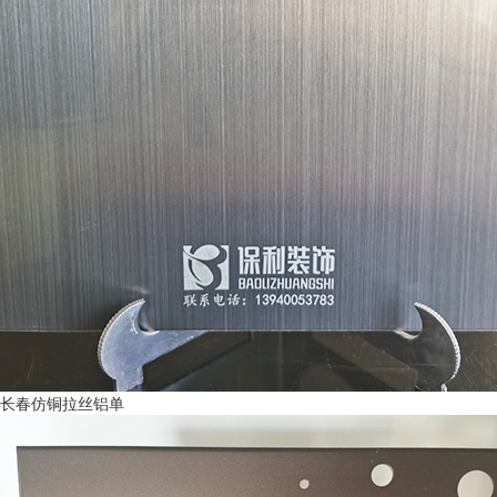
长春仿铜拉丝铝单