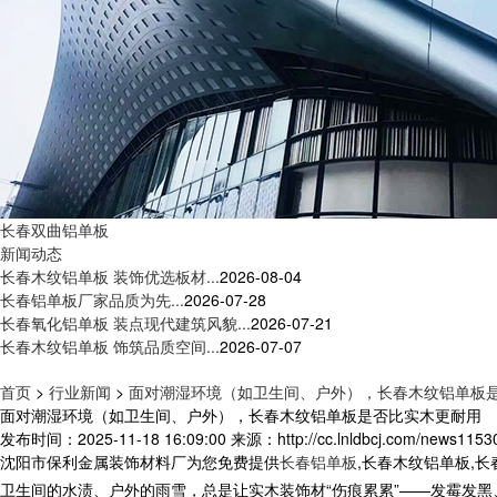
长春双曲铝单板
新闻动态
长春木纹铝单板 装饰优选板材...
2026-08-04
长春铝单板厂家品质为先...
2026-07-28
长春氧化铝单板 装点现代建筑风貌...
2026-07-21
长春木纹铝单板 饰筑品质空间...
2026-07-07
首页
>
行业新闻
>
面对潮湿环境（如卫生间、户外），长春木纹铝单板
面对潮湿环境（如卫生间、户外），长春木纹铝单板是否比实木更耐用
发布时间：2025-11-18 16:09:00
来源：http://cc.lnldbcj.com/news1153
沈阳市保利金属装饰材料厂为您免费提供
长春铝单板
,长春木纹铝单板,
卫生间的水渍、户外的雨雪，总是让实木装饰材“伤痕累累”——发霉发