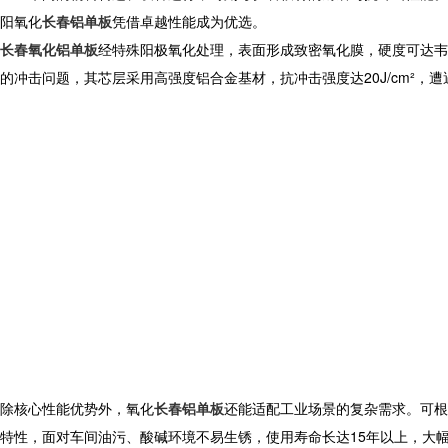
阳氧化
长春铝单板
凭借卓越性能成为优选。
长春氧化铝单板
经特殊阳极氧化处理，表面形成致密氧化膜，硬度可达韦
的冲击问题，其芯层采用高强度铝合金基材，抗冲击强度达20J/cm²，
除核心性能优势外，
氧化
长春铝单板
还能适配工业场景的复杂需求。可根
特性，面对车间油污、酸碱环境不易生锈，使用寿命长达15年以上，大