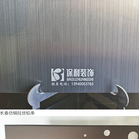
长春仿铜拉丝铝单