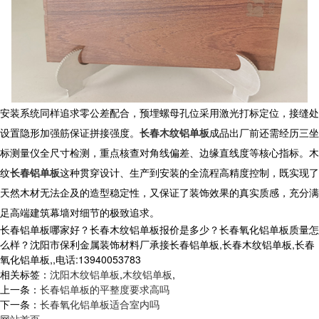
安装系统同样追求零公差配合，预埋螺母孔位采用激光打标定位，接缝处
设置隐形加强筋保证拼接强度。
长春木纹铝单板
成品出厂前还需经历三坐
标测量仪全尺寸检测，重点核查对角线偏差、边缘直线度等核心指标。木
纹
长春铝单板
这种贯穿设计、生产到安装的全流程高精度控制，既实现了
天然木材无法企及的造型稳定性，又保证了装饰效果的真实质感，充分满
足高端建筑幕墙对细节的极致追求。
长春铝单板哪家好？长春木纹铝单板报价是多少？长春氧化铝单板质量怎
么样？沈阳市保利金属装饰材料厂承接长春铝单板,长春木纹铝单板,长春
氧化铝单板,,电话:13940053783
相关标签：
沈阳木纹铝单板
,
木纹铝单板
,
上一条：
长春铝单板的平整度要求高吗
下一条：
长春氧化铝单板适合室内吗
网站首页