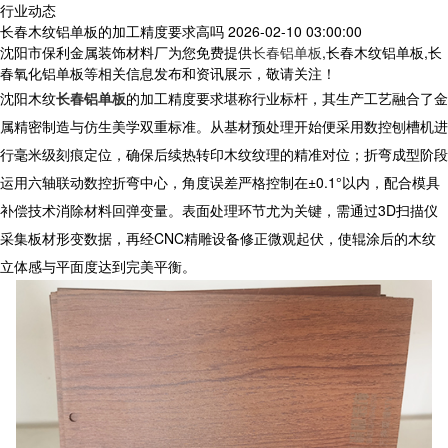
行业动态
长春木纹铝单板的加工精度要求高吗
2026-02-10 03:00:00
沈阳市保利金属装饰材料厂为您免费提供
长春铝单板
,长春木纹铝单板,长
春氧化铝单板等相关信息发布和资讯展示，敬请关注！
沈阳木纹
长春铝单板
的加工精度要求堪称行业标杆，其生产工艺融合了金
属精密制造与仿生美学双重标准。从基材预处理开始便采用数控刨槽机进
行毫米级刻痕定位，确保后续热转印木纹纹理的精准对位；折弯成型阶段
运用六轴联动数控折弯中心，角度误差严格控制在±0.1°以内，配合模具
补偿技术消除材料回弹变量。表面处理环节尤为关键，需通过3D扫描仪
采集板材形变数据，再经CNC精雕设备修正微观起伏，使辊涂后的木纹
立体感与平面度达到完美平衡。