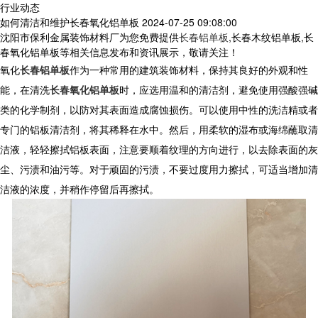
行业动态
如何清洁和维护长春氧化铝单板
2024-07-25 09:08:00
沈阳市保利金属装饰材料厂为您免费提供
长春铝单板
,长春木纹铝单板,长
春氧化铝单板等相关信息发布和资讯展示，敬请关注！
氧化
长春铝单板
作为一种常用的建筑装饰材料，保持其良好的外观和性
能，在清洗
长春氧化铝单板
时，应选用温和的清洁剂，避免使用强酸强碱
类的化学制剂，以防对其表面造成腐蚀损伤。可以使用中性的洗洁精或者
专门的铝板清洁剂，将其稀释在水中。然后，用柔软的湿布或海绵蘸取清
洁液，轻轻擦拭铝板表面，注意要顺着纹理的方向进行，以去除表面的灰
尘、污渍和油污等。对于顽固的污渍，不要过度用力擦拭，可适当增加清
洁液的浓度，并稍作停留后再擦拭。